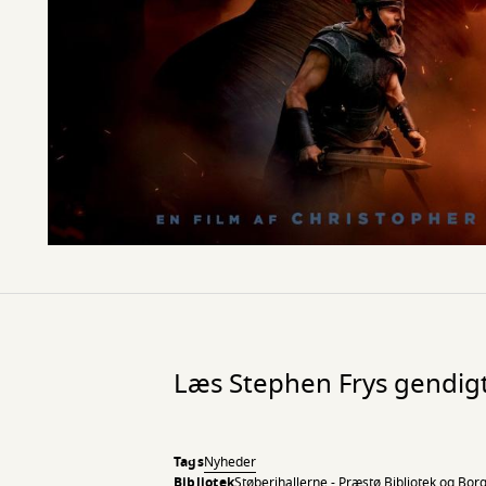
Læs Stephen Frys gendigtn
Tags
Nyheder
Bibliotek
Støberihallerne - Præstø Bibliotek og Bor