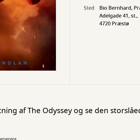
Sted
Bio Bernhard, P
Adelgade 41, st.,
4720 Præstø
ing af The Odyssey og se den storslåede
gerservice