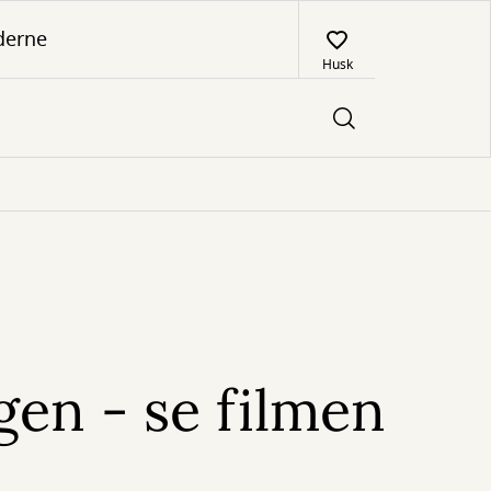
derne
Husk
en - se filmen