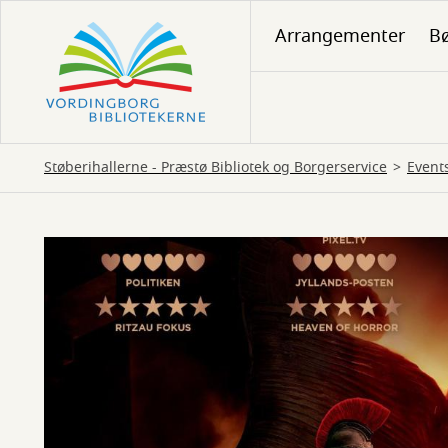
Gå
Arrangementer
Bø
til
hovedindhold
Støberihallerne - Præstø Bibliotek og Borgerservice
Event