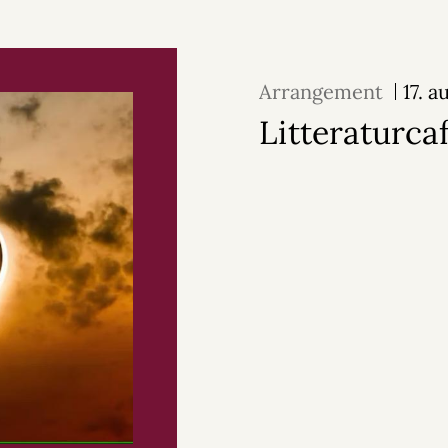
Arrangement
17. 
Litteraturca