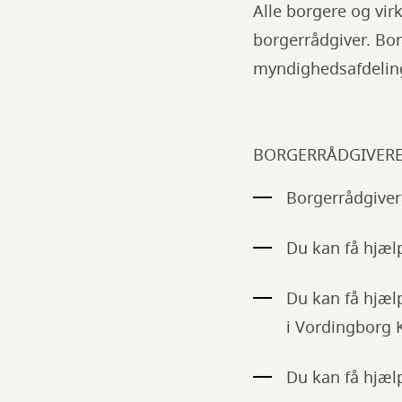
Alle borgere og vi
borgerrådgiver. Bo
myndighedsafdeling
BORGERRÅDGIVERE
Borgerrådgiver
Du kan få hjælp
Du kan få hjælp
i Vordingbor
Du kan få hjælp