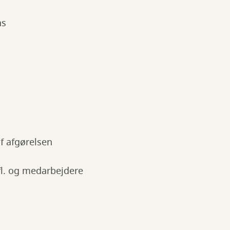
ns
af afgørelsen
.fl. og medarbejdere