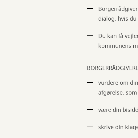
Borgerrådgiver
dialog, hvis d
Du kan få vejl
kommunens me
BORGERRÅDGIVER
vurdere om din
afgørelse, som
være din bisid
skrive din kla