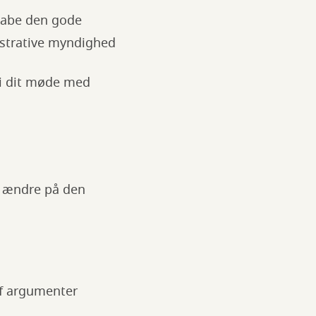
kabe den gode
istrative myndighed
 i dit møde med
e ændre på den
af argumenter