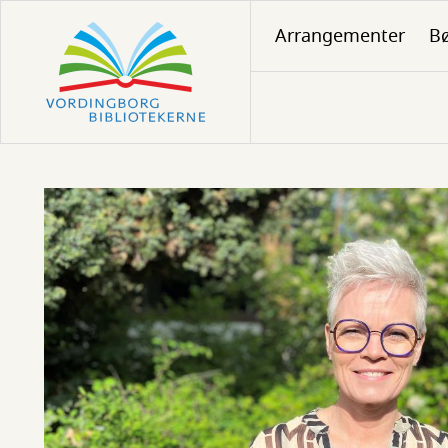
Gå
Arrangementer
Bø
til
hovedindhold
Borgerrådgiver