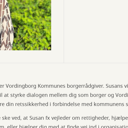
 er Vordingborg Kommunes borgerrådgiver. Susans vi
 til at styrke dialogen mellem dig som borger og V
sikre din retssikkerhed i forbindelse med kommunens
e ske ved, at Susan fx vejleder om rettigheder, hjælpe
m. eller hjælper dig med at finde vej ind i organisat