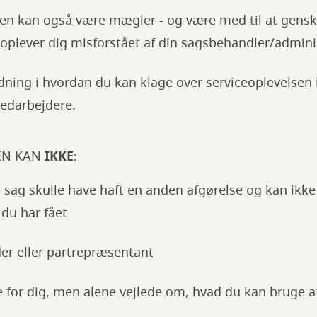
en kan også være mægler - og være med til at gens
u oplever dig misforstået af din sagsbehandler/admin
edning i hvordan du kan klage over serviceoplevelsen
darbejdere.
EN KAN
IKKE
:
 sag skulle have haft en anden afgørelse og kan ikk
 du har fået
der eller partrepræsentant
ge for dig, men alene vejlede om, hvad du kan bruge 