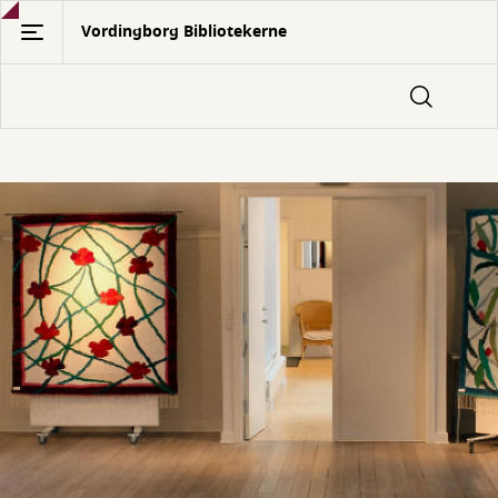
Gå
Vordingborg Bibliotekerne
til
hovedindhold
Vi
tilbyder