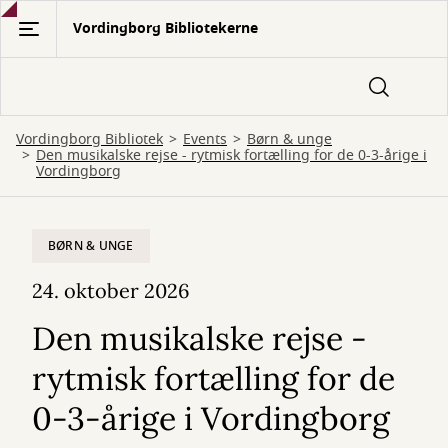
Gå
Vordingborg Bibliotekerne
til
hovedindhold
Vordingborg Bibliotek
Events
Børn & unge
Den musikalske rejse - rytmisk fortælling for de 0-3-årige i
Vordingborg
BØRN & UNGE
24. oktober 2026
Den musikalske rejse -
rytmisk fortælling for de
0-3-årige i Vordingborg