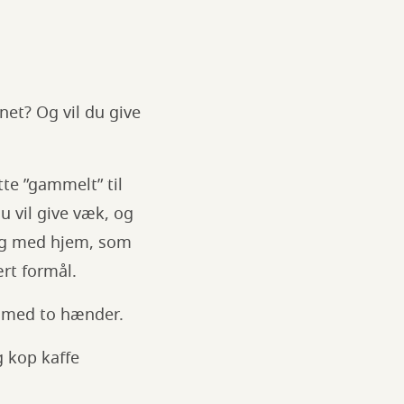
net? Og vil du give
te ”gammelt” til
du vil give væk, og
ing med hjem, som
ært formål.
t med to hænder.
g kop kaffe