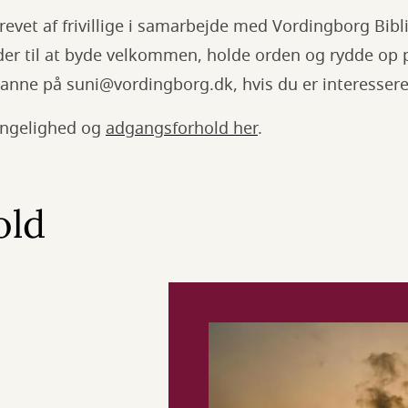
evet af frivillige i samarbejde med Vordingborg Bibli
er til at byde velkommen, holde orden og rydde op 
usanne på suni@vordingborg.dk, hvis du er interesseret
ngelighed og
adgangsforhold her
.
old