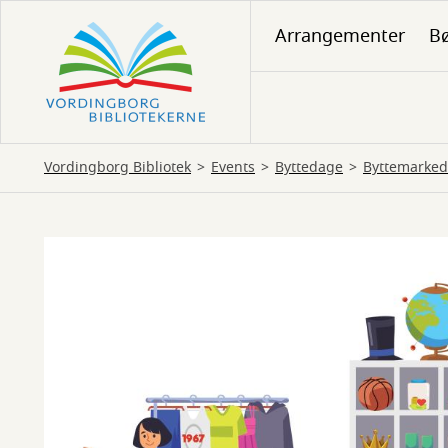
Gå
Arrangementer
Bø
til
hovedindhold
Vordingborg Bibliotek
Events
Byttedage
Byttemarke