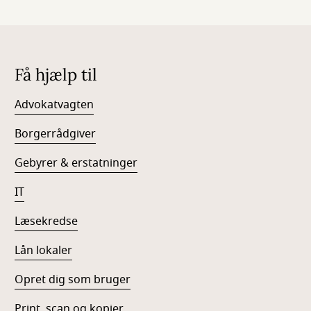
Få hjælp til
Advokatvagten
Borgerrådgiver
Gebyrer & erstatninger
IT
Læsekredse
Lån lokaler
Opret dig som bruger
Print, scan og kopier