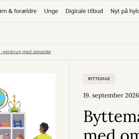
rn & forældre
Unge
Digitale tilbud
Nyt på hyl
d -genbrug med omtanke
BYTTEDAGE
19. september 202
Byttem
med om