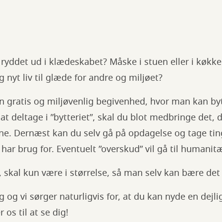
å ryddet ud i klædeskabet? Måske i stuen eller i køkke
g nyt liv til glæde for andre og miljøet?
 gratis og miljøvenlig begivenhed, hvor man kan byt
il at deltage i ”bytteriet”, skal du blot medbringe det, 
ne. Dernæst kan du selv gå på opdagelse og tage t
har brug for. Eventuelt ”overskud” vil gå til humanit
, skal kun være i størrelse, så man selv kan bære de
 og vi sørger naturligvis for, at du kan nyde en dejli
 os til at se dig!