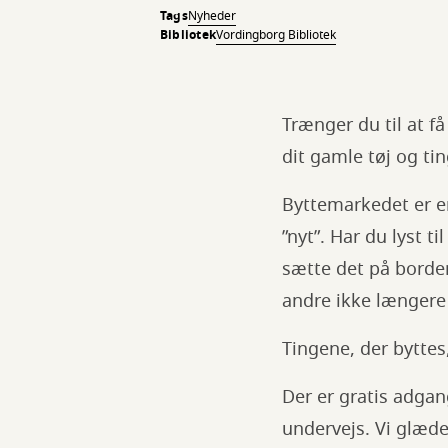
Tags
Nyheder
Bibliotek
Vordingborg Bibliotek
Trænger du til at f
dit gamle tøj og tin
Byttemarkedet er en
”nyt”. Har du lyst t
sætte det på borde
andre ikke længere 
Tingene, der byttes
Der er gratis adgang
undervejs. Vi glæder