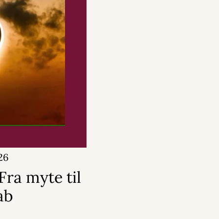
26
Fra myte til
ab