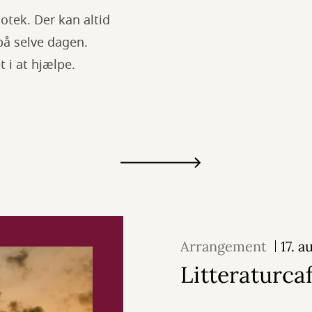
otek. Der kan altid
på selve dagen.
 i at hjælpe.
Arrangement
17. 
Litteraturca