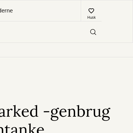
derne
Husk
6
arked -genbrug
tanke