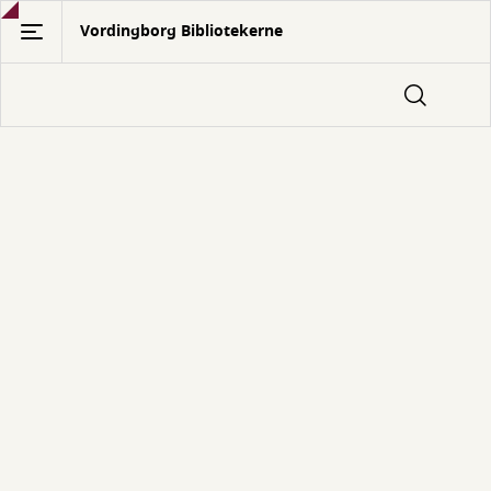
Gå
Vordingborg Bibliotekerne
til
hovedindhold