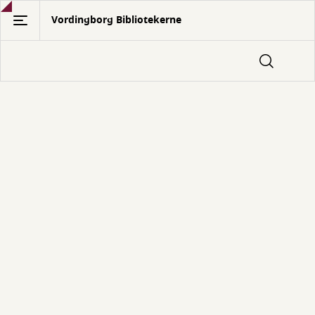
Gå
Vordingborg Bibliotekerne
til
hovedindhold