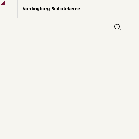
Gå
Vordingborg Bibliotekerne
til
hovedindhold