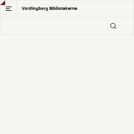
Gå
Vordingborg Bibliotekerne
til
hovedindhold