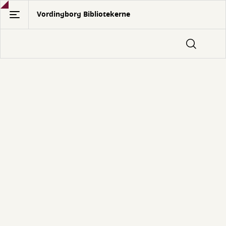
Gå
Vordingborg Bibliotekerne
til
hovedindhold