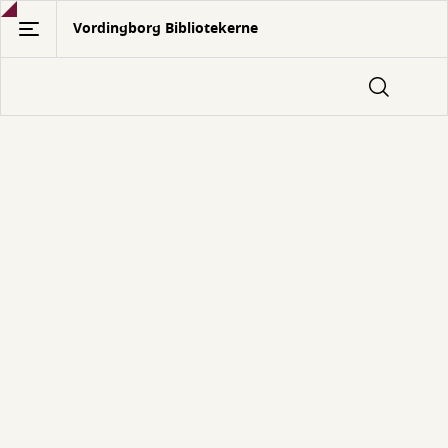
Gå
Vordingborg Bibliotekerne
til
hovedindhold