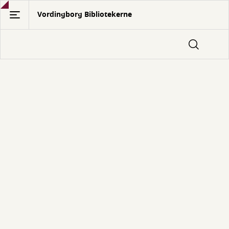
Gå
Vordingborg Bibliotekerne
til
hovedindhold