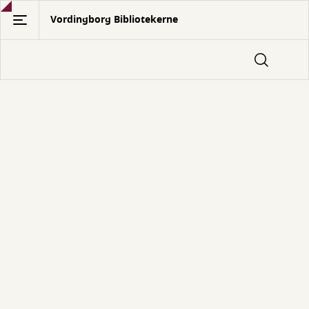
Gå
Vordingborg Bibliotekerne
til
hovedindhold