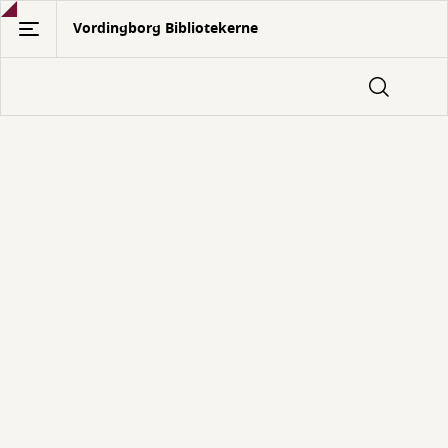
Gå
Vordingborg Bibliotekerne
til
hovedindhold