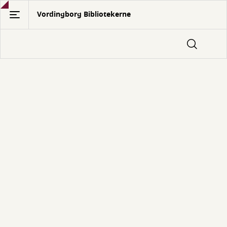
Gå
Vordingborg Bibliotekerne
til
hovedindhold