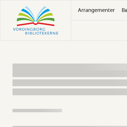
Gå
Arrangementer
Bø
til
hovedindhold