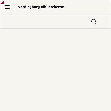
Gå
Vordingborg Bibliotekerne
til
hovedindhold