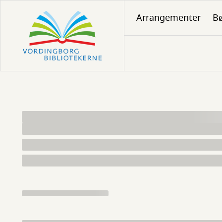
Gå
Arrangementer
Bø
til
hovedindhold