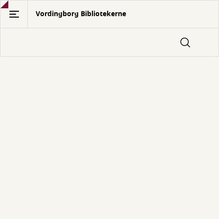
Gå
Vordingborg Bibliotekerne
til
hovedindhold