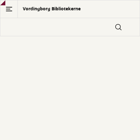
Gå
Vordingborg Bibliotekerne
til
hovedindhold