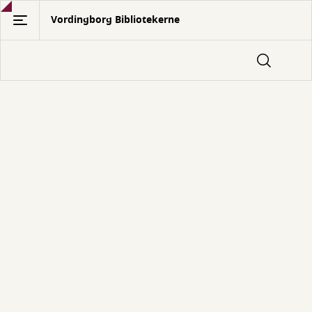
Gå
Vordingborg Bibliotekerne
til
hovedindhold