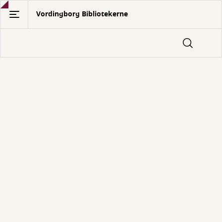
Gå
Vordingborg Bibliotekerne
til
hovedindhold