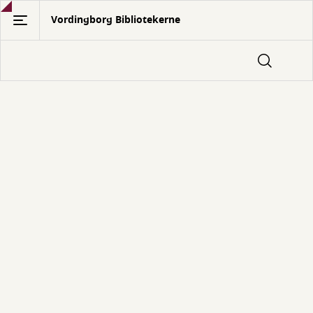
Gå
Vordingborg Bibliotekerne
til
hovedindhold