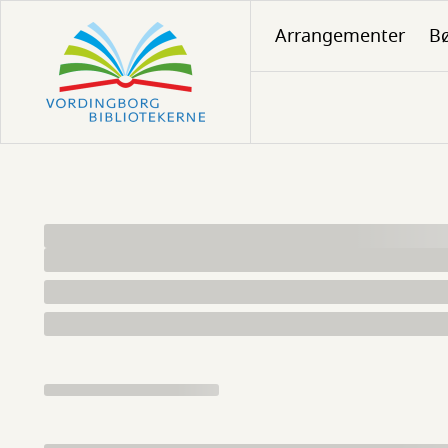
Gå
Arrangementer
Bø
til
hovedindhold