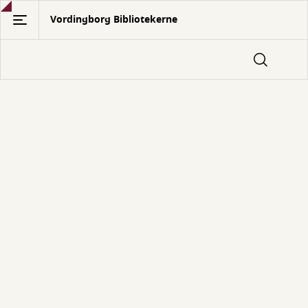
Gå
Vordingborg Bibliotekerne
til
hovedindhold