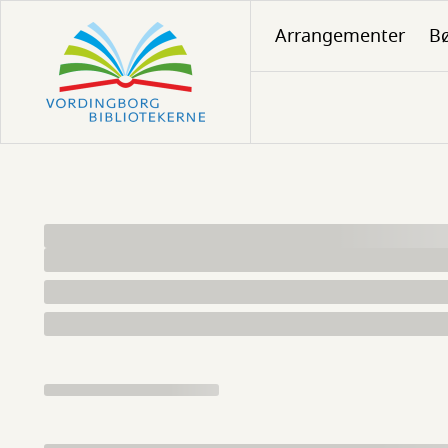
Gå
Arrangementer
Bø
til
hovedindhold