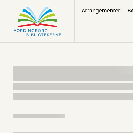
Gå
Arrangementer
Bø
til
hovedindhold