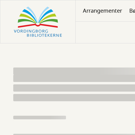
Gå
Arrangementer
Bø
til
hovedindhold