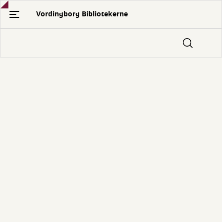
Gå
Vordingborg Bibliotekerne
til
hovedindhold