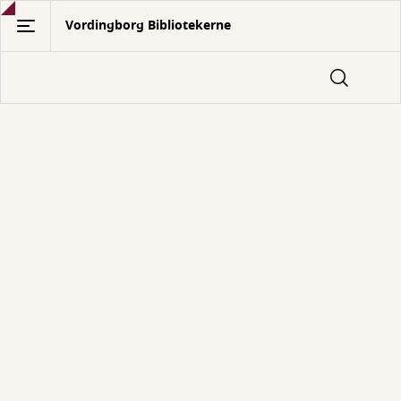
Gå
Vordingborg Bibliotekerne
til
hovedindhold