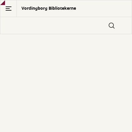
Gå
Vordingborg Bibliotekerne
til
hovedindhold