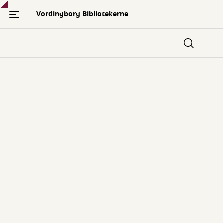
Gå
Vordingborg Bibliotekerne
til
hovedindhold