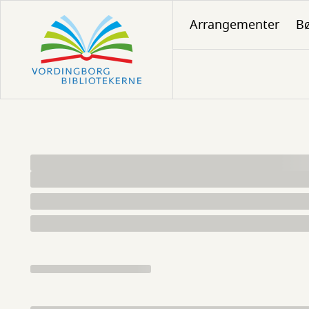
Gå
Arrangementer
Bø
til
hovedindhold