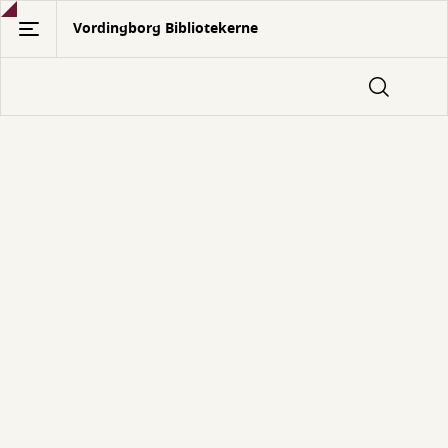
Gå
Vordingborg Bibliotekerne
til
hovedindhold