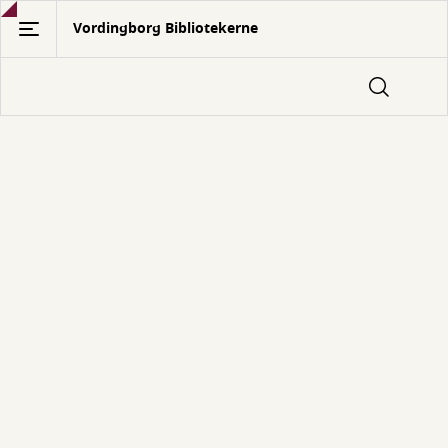
Gå
Vordingborg Bibliotekerne
til
hovedindhold