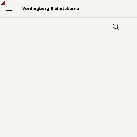
Gå
Vordingborg Bibliotekerne
til
hovedindhold