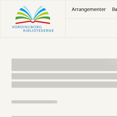
Gå
Arrangementer
Bø
til
hovedindhold