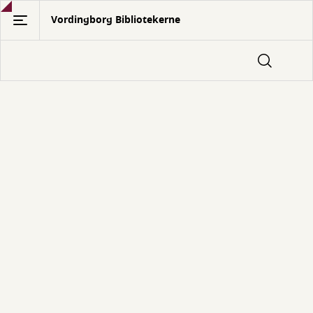
Gå
Vordingborg Bibliotekerne
til
hovedindhold