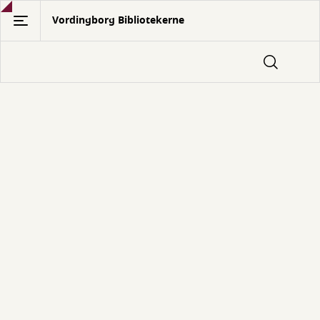
Gå
Vordingborg Bibliotekerne
til
hovedindhold