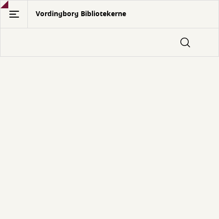
Gå
Vordingborg Bibliotekerne
til
hovedindhold