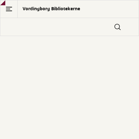
Gå
Vordingborg Bibliotekerne
til
hovedindhold