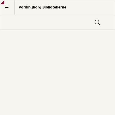
Gå
Vordingborg Bibliotekerne
til
hovedindhold