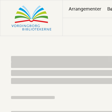
Gå
Arrangementer
Bø
til
hovedindhold