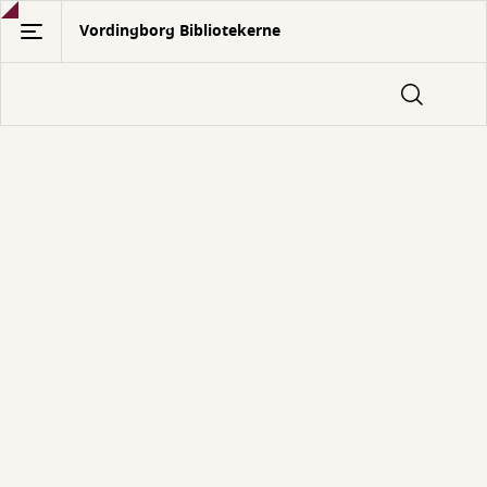
Gå
Vordingborg Bibliotekerne
til
hovedindhold