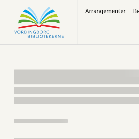
Gå
Arrangementer
Bø
til
hovedindhold