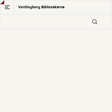
Gå
Vordingborg Bibliotekerne
til
hovedindhold