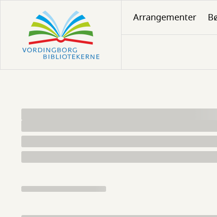
Gå
Arrangementer
Bø
til
hovedindhold