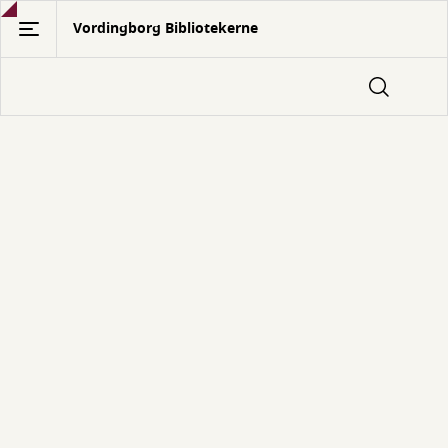
Gå
Vordingborg Bibliotekerne
til
hovedindhold