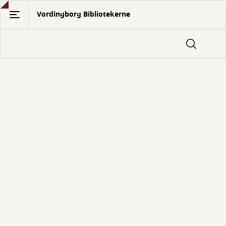
Gå
Vordingborg Bibliotekerne
til
hovedindhold