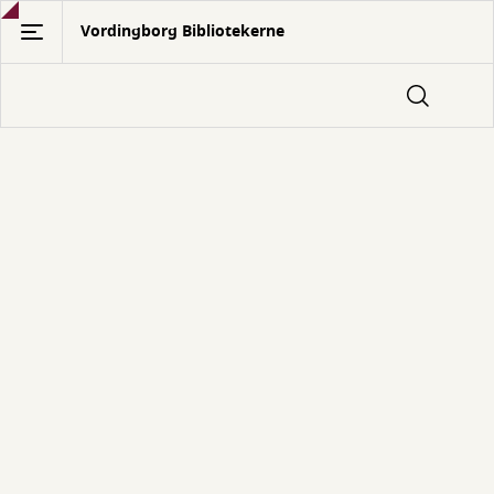
Gå
Vordingborg Bibliotekerne
til
hovedindhold